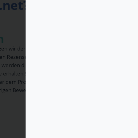
.net?
n
n wir den Zugriff auf einen
n Rezensenten mit individuellen
n werden die relevantesten Merkmale
e erhalten Sie die Bewertungen von
der dem Produkt passen – in einer
rigen Bewertungshistorie.