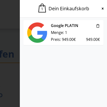
Dein Einkaufskorb
1
Rückruf vereinbaren
Google PLATIN
Menge:
1
Preis:
949.00
€
949.00
€
fen
100x
Google PLATIN
D
949€