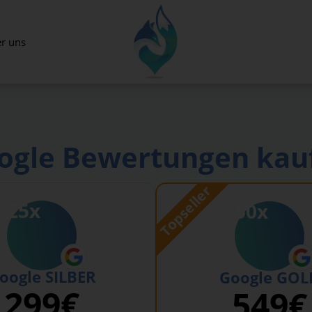
r uns
ogle Bewertungen kau
Topseller
25x
50x
oogle SILBER
Google GOL
299€
549€