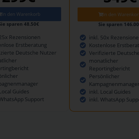
In den Warenkorb
In den Warenko
Sie sparen 48.50€
Sie sparen 146.0
. 25x Rezensionen
inkl. 50x Rezension
enlose Erstberatung
Kostenlose Erstbera
fizierte Deutsche Nutzer
Verifizierte Deutsch
tlicher
monatlicher
rtingbericht
Reportingbericht
önlicher
Persönlicher
pagnenmanager
Kampagnenmanage
 Local Guides
inkl. Local Guides
. WhatsApp Support
inkl. WhatsApp Supp