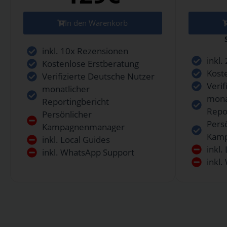
In den Warenkorb
inkl. 10x Rezensionen
inkl
Kostenlose Erstberatung
Kost
Verifizierte Deutsche Nutzer
Veri
monatlicher
mona
Reportingbericht
Repo
Persönlicher
Pers
Kampagnenmanager
Kam
inkl. Local Guides
inkl.
inkl. WhatsApp Support
inkl