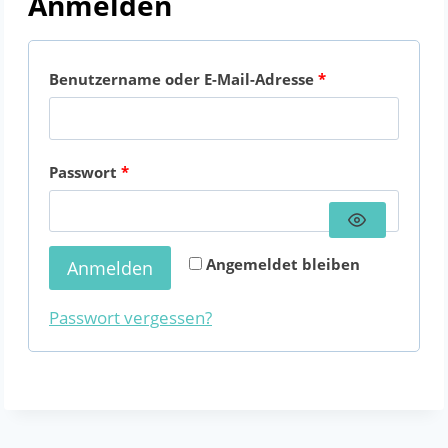
Anmelden
Benutzername oder E-Mail-Adresse
*
Passwort
*
A
Angemeldet bleiben
Anmelden
l
t
Passwort vergessen?
e
r
n
a